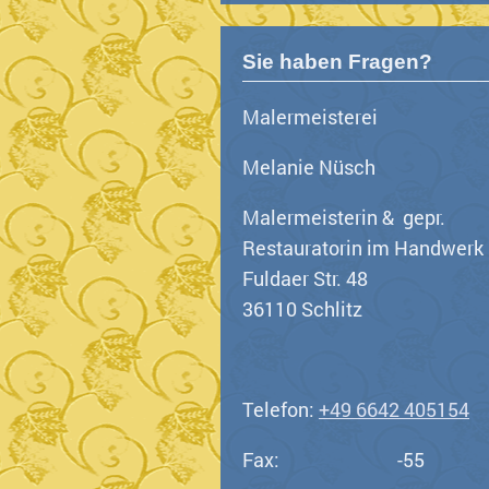
Sie haben Fragen?
Malermeisterei
Melanie Nüsch
Malermeisterin & gepr.
Restauratorin im Handwerk
Fuldaer Str. 48
36110 Schlitz
Telefon:
+49 6642 405154
Fax: -55