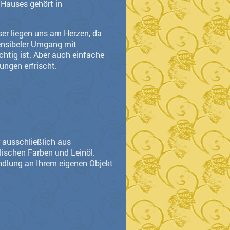
Hauses gehört in
er liegen uns am Herzen, da
sensibeler Umgang mit
htig ist. Aber auch einfache
ungen erfrischt.
 ausschließlich aus
lischen Farben und Leinöl.
andlung an Ihrem eigenen Objekt