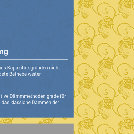
mg
us Kapazitätsgründen nicht
dete Betriebe weiter.
rnative Dämmmethoden grade für
gel das klassiche Dämmen der