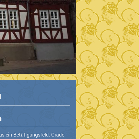
n
h
us ein Betätigungsfeld. Grade